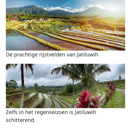
De prachtige rijstvelden van Jatiluwih
Zelfs in het regenseizoen is Jatiluwih
schitterend