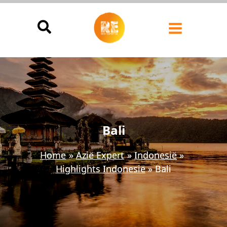
Ga
naar
de
inhoud
Bali
Home
Azië Expert
Indonesië
Highlights Indonesië
Bali