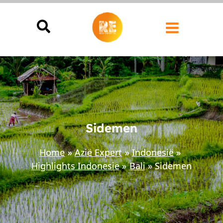
Ga
naar
de
inhoud
Sidemen
Home
Azië Expert
Indonesië
Highlights Indonesië
Bali
Sidemen