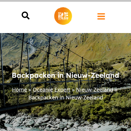
Ga
naar
de
inhoud
Backpacken in Nieuw-Zeeland
Home
Oceanië Expert
Nieuw-Zeeland
Backpacken in Nieuw-Zeeland