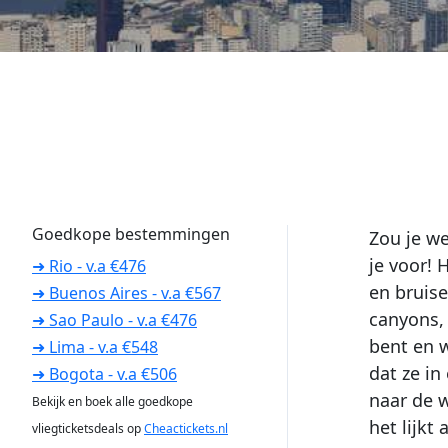
Goedkope bestemmingen
Zou je we
je voor!
➜ Rio - v.a €476
en bruis
➜ Buenos Aires - v.a €567
canyons,
➜ Sao Paulo - v.a €476
bent en w
➜ Lima - v.a €548
dat ze in
➜ Bogota - v.a €506
naar de w
Bekijk en boek alle goedkope
het lijkt 
vliegticketsdeals op
Cheactickets.nl