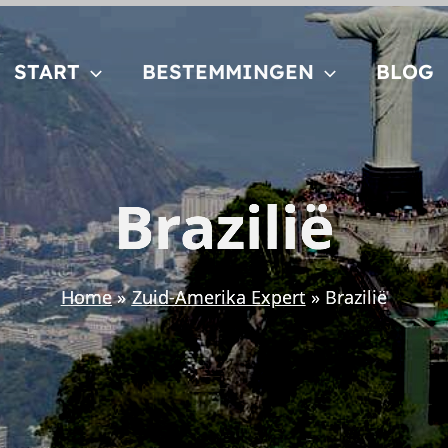
START
BESTEMMINGEN
BLOG
Brazilië
Home
Zuid-Amerika Expert
Brazilië