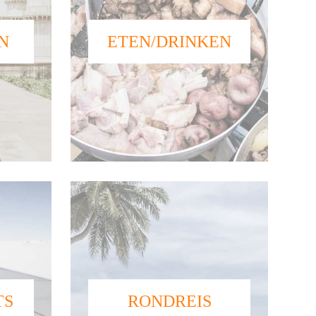
N
ETEN/DRINKEN
TS
RONDREIS