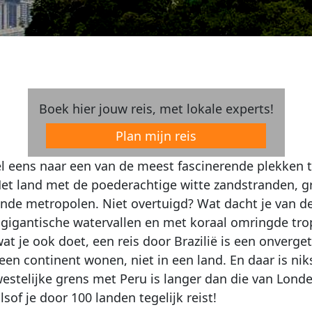
Boek hier jouw reis, met lokale experts!
Plan mijn reis
l eens naar een van de meest fascinerende plekken te
 Het land met de poederachtige witte zandstranden,
ende metropolen. Niet overtuigd? Wat dacht je van d
 gigantische watervallen en met koraal omringde tro
at je ook doet, een reis door Brazilië is een onverge
 een continent wonen, niet in een land. En daar is nik
estelijke grens met Peru is langer dan die van Londe
alsof je door 100 landen tegelijk reist!