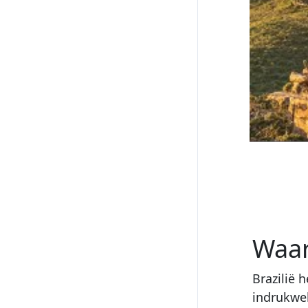
Waar
Brazilië 
indrukwek