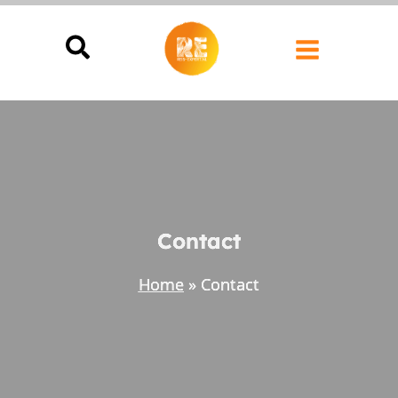
Ga
naar
de
inhoud
Contact
Home
Contact