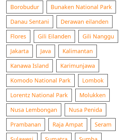
Borobudur
Bunaken National Park
Danau Sentani
Derawan eilanden
Flores
Gili Eilanden
Gili Nanggu
Jakarta
Java
Kalimantan
Kanawa Island
Karimunjawa
Komodo National Park
Lombok
Lorentz National Park
Molukken
Nusa Lembongan
Nusa Penida
Prambanan
Raja Ampat
Seram
Sulawesi
Sumatra
Sumba