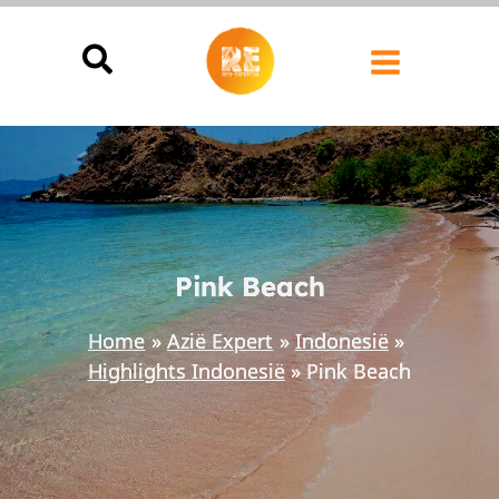
Ga
naar
de
inhoud
Pink Beach
Home
Azië Expert
Indonesië
Highlights Indonesië
Pink Beach