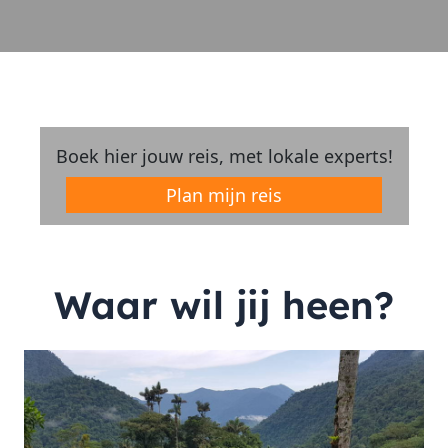
Boek hier jouw reis, met lokale experts!
Plan mijn reis
Waar wil jij heen?