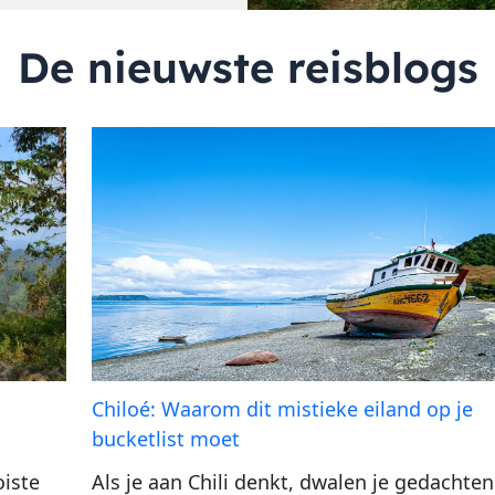
De nieuwste reisblogs
Chiloé: Waarom dit mistieke eiland op je
bucketlist moet
oiste
Als je aan Chili denkt, dwalen je gedachten