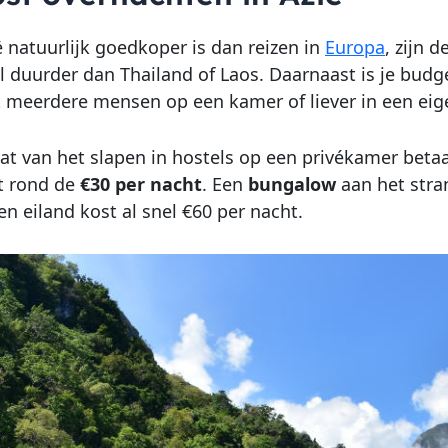
 natuurlijk goedkoper is dan reizen in
Europa
, zijn 
el duurder dan Thailand of Laos. Daarnaast is je budge
 meerdere mensen op een kamer of liever in een eig
gaat van het slapen in hostels op een privékamer beta
t rond de
€30 per nacht
. Een
bungalow
aan het stra
n eiland kost al snel €60 per nacht.