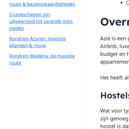
O
route & bezienswaardigheden
Cruiseschepen zijn
Over
uitgegroeid tot varende mini-
steden
Azië is een
Rondreis Azoren: mooiste
eilanden & route
Airbnb, lux
budget en h
Rondreis Madeira: de mooiste
appartement
route
Het heeft a
Hostel
Wat voor ty
zijn genoeg
hostel is d