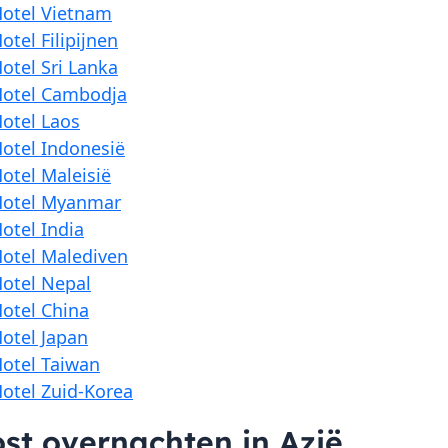
otel Vietnam
otel Filipijnen
otel Sri Lanka
otel Cambodja
otel Laos
otel Indonesië
otel Maleisië
Hotel Myanmar
otel India
otel Malediven
otel Nepal
otel China
otel Japan
otel Taiwan
otel Zuid-Korea
st overnachten in Azië