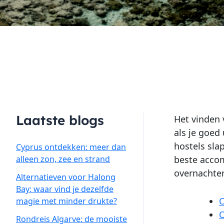
Laatste blogs
Het vinden v
als je goed
hostels sla
Cyprus ontdekken: meer dan
alleen zon, zee en strand
beste accom
overnachten
Alternatieven voor Halong
Bay: waar vind je dezelfde
O
magie met minder drukte?
O
Rondreis Algarve: de mooiste