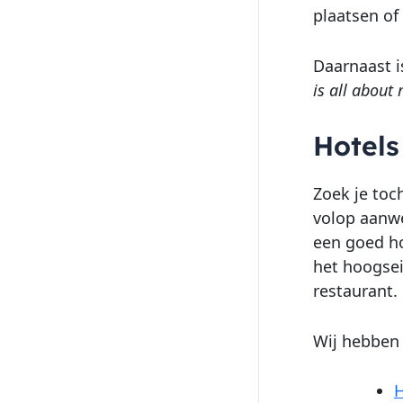
plaatsen of
Daarnaast i
is all about
Hotels
Zoek je toc
volop aanwe
een goed ho
het hoogsei
restaurant.
Wij hebben 
H