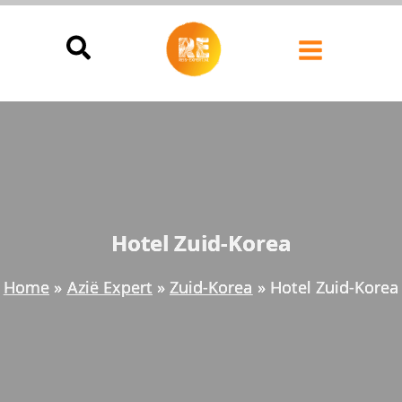
Ga
naar
de
inhoud
Hotel Zuid-Korea
Home
Azië Expert
Zuid-Korea
Hotel Zuid-Korea