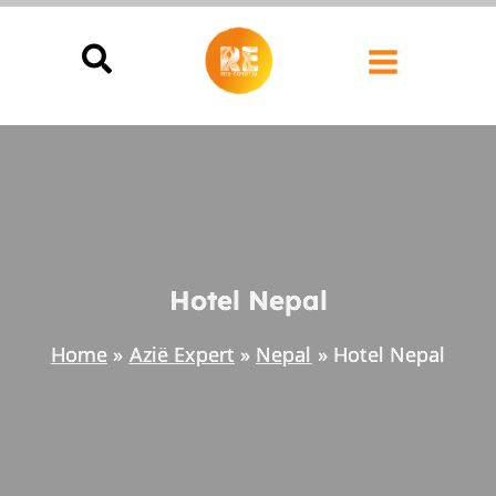
Ga
naar
de
inhoud
Hotel Nepal
Home
Azië Expert
Nepal
Hotel Nepal