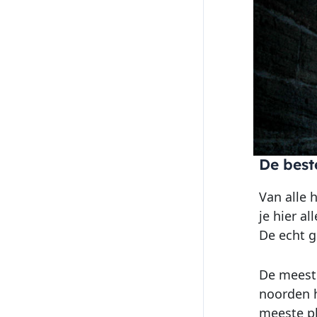
De best
Van alle 
je hier a
De echt g
De meeste
noorden h
meeste p