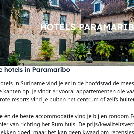
HOTELS PARAMARI
e hotels in Paramaribo
hotels in Suriname vind je er in de hoofdstad de m
lle kanten op. Je vindt er vooral appartementen die v
rote resorts vind je buiten het centrum of zelfs buite
 en de beste accommodatie vind je bij en rondom Fo
ier van richting het Rum huis. De prijs/kwaliteitsverh
lekken goed, maar het kan geen kwaad om recensies