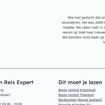
Wie had gedacht dat on
veranderen. Het was 2009 to
maakte. We zaten ‘vast’ in 
waren op zoek naar nieuwe
We besloten onze baan op 
t
 Reis Expert
Dit moet je lezen
ing
Beste reistijd Indonesië
contact
Beste reistijd Thailand
Backpacken Nieuw-Zeeland
 09.00 - 16.00
Mooiste eilanden Fiji