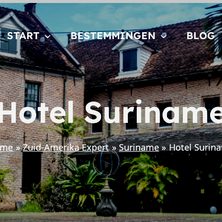
START
BESTEMMINGEN
BLOG
Hotel Surinam
ome
Zuid-Amerika Expert
Suriname
Hotel Surin