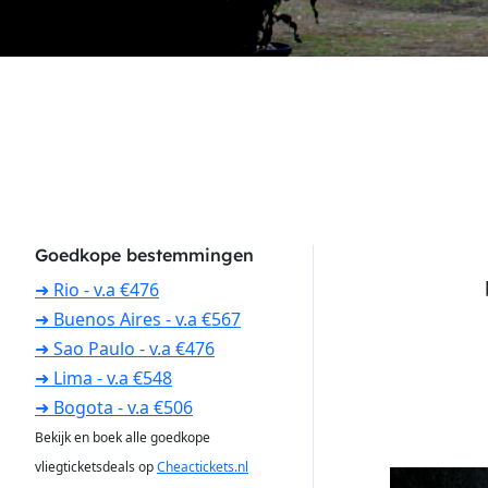
Goedkope bestemmingen
➜ Rio - v.a €476
➜ Buenos Aires - v.a €567
➜ Sao Paulo - v.a €476
➜ Lima - v.a €548
➜ Bogota - v.a €506
Bekijk en boek alle goedkope
vliegticketsdeals op
Cheactickets.nl