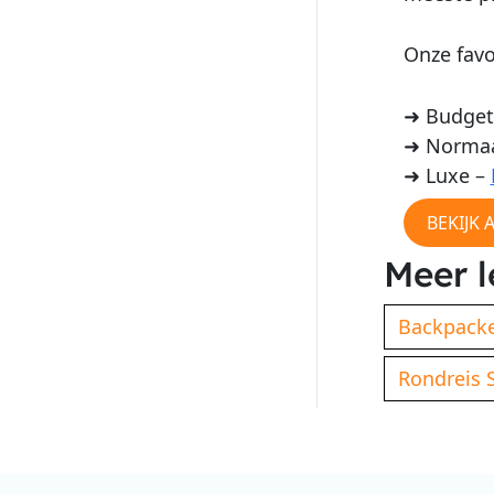
Onze favo
➜ Budget
➜ Normaa
➜ Luxe –
BEKIJK 
Meer l
Backpack
Rondreis 