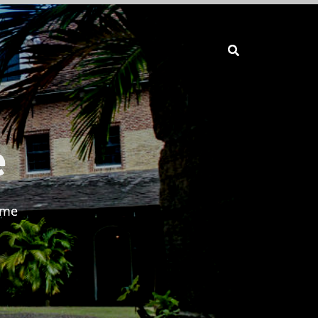
e
ame