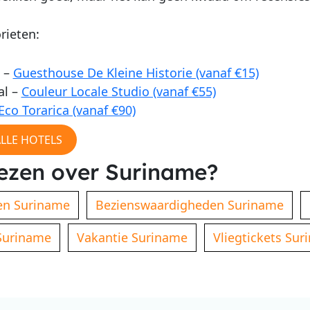
rieten:
 –
Guesthouse De Kleine Historie (vanaf €15)
l –
Couleur Locale Studio (vanaf €55)
Eco Torarica (vanaf €90)
ALLE HOTELS
ezen over Suriname?
en Suriname
Bezienswaardigheden Suriname
Suriname
Vakantie Suriname
Vliegtickets Su