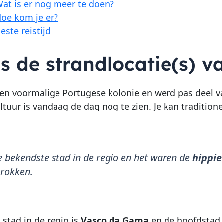
at is er nog meer te doen?
oe kom je er?
este reistijd
s de strandlocatie(s) v
een voormalige Portugese kolonie en werd pas deel v
ltuur is vandaag de dag nog te zien. Je kan traditio
e bekendste stad in de regio en het waren de
hippie
trokken.
 stad in de regio is
Vasco da Gama
en de hoofdstad 