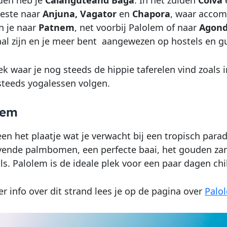
beste naar
Anjuna, Vagator
en
Chapora
, waar accom
n je naar
Patnem
, net voorbij Palolem of naar
Agon
l zijn en je meer bent aangewezen op hostels en g
k waar je nog steeds de hippie taferelen vind zoals in
steeds yogalessen volgen.
lem
een het plaatje wat je verwacht bij een tropisch parad
vende palmbomen, een perfecte baai, het gouden zan
lls. Palolem is de ideale plek voor een paar dagen chi
 info over dit strand lees je op de pagina over
Palo