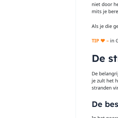
niet door h
mits je ber
Als je die 
TIP ♥ –
in 
De s
De belangri
je zult het 
stranden vi
De bes
In het noor