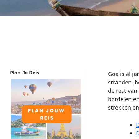
Plan Je Reis
Goa is al j
stranden, h
de rest van
bordelen e
strekken en 
D
D