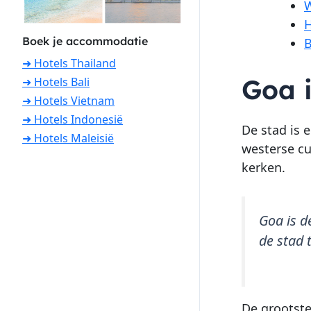
W
H
Boek je accommodatie
B
➜ Hotels Thailand
Goa i
➜ Hotels Bali
➜ Hotels Vietnam
➜ Hotels Indonesië
De stad is 
➜ Hotels Maleisië
westerse cu
kerken.
Goa is d
de stad 
De grootste