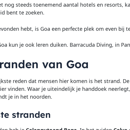
et nog steeds toenemend aantal hotels en resorts, ka
eid bent te zoeken.
gevonden hebt, is Goa een perfecte plek om even bij t
Goa kun je ook leren duiken. Barracuda Diving, in Pan
tranden van Goa
jkste reden dat mensen hier komen is het strand. De s
hier vinden. Waar je uiteindelijk je handdoek neerlegt
ndt je in het noorden.
te stranden
den heb je
Calanguteand Baga
. In het zuiden
Colva