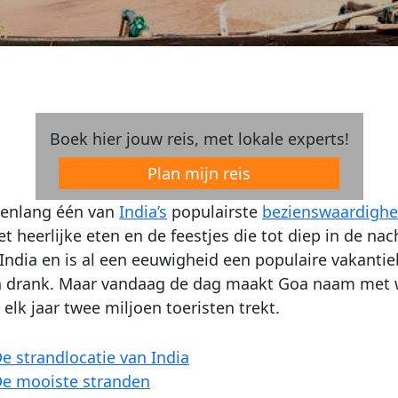
Boek hier jouw reis, met lokale experts!
Plan mijn reis
arenlang één van
India’s
populairste
bezienswaardigh
et heerlijke eten en de feestjes die tot diep in de n
 India en is al een eeuwigheid een populaire vakant
n drank. Maar vandaag de dag maakt Goa naam met w
elk jaar twee miljoen toeristen trekt.
e strandlocatie van India
e mooiste stranden