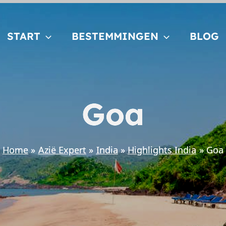
START
BESTEMMINGEN
BLOG
Goa
Home
Azië Expert
India
Highlights India
Goa