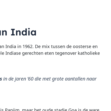
an India
an India in 1962. De mix tussen de oosterse en
nele Indiase gerechten eten tegenover katholieke
s
in de jaren ’60 die met grote aantallen naar
is Panjim, maar het oude stadje Goa is de ware