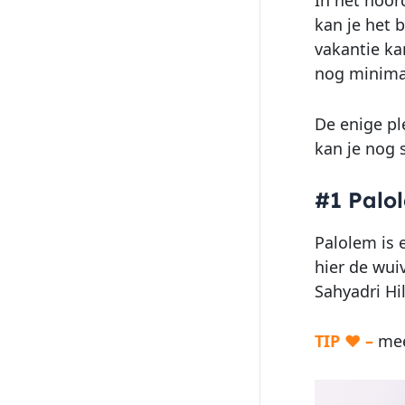
kan je het 
vakantie ka
nog minimaa
De enige ple
kan je nog 
#1 Palo
Palolem is 
hier de wui
Sahyadri Hi
TIP ♥ –
meer