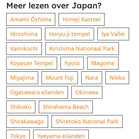
Meer lezen over Japan?
Amami Ōshima
Himeji Kasteel
Hiroshima
Horyu-ji tempel
Iya Vallei
Kamikochi
Kirishima Nationaal Park
Koyasan Tempel
Kyoto
Magome
Miyajima
Mount Fuji
Nara
Nikko
Ogasawara eilanden
Okinawa
Shikoku
Shirahama Beach
Shirakawago
Shiretoko National Park
Tokyo
Yaeyama eilanden