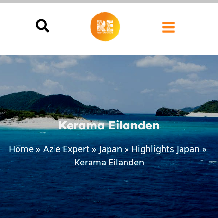
Ga
naar
de
inhoud
Kerama Eilanden
Home
Azië Expert
Japan
Highlights Japan
Kerama Eilanden