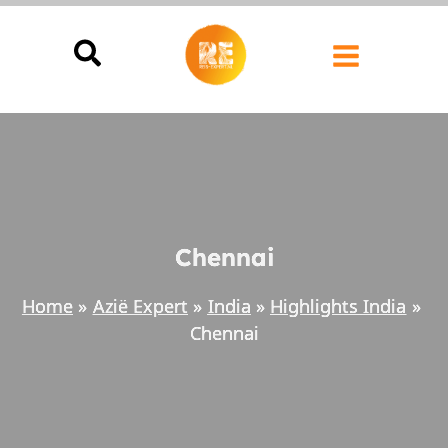
Ga
naar
de
inhoud
Chennai
Home
Azië Expert
India
Highlights India
Chennai