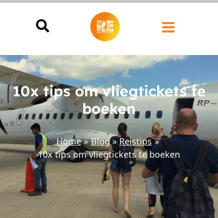
Ga
naar
de
inhoud
10x tips om vliegtickets te
boeken
Home
Blog
Reistips
10x tips om vliegtickets te boeken