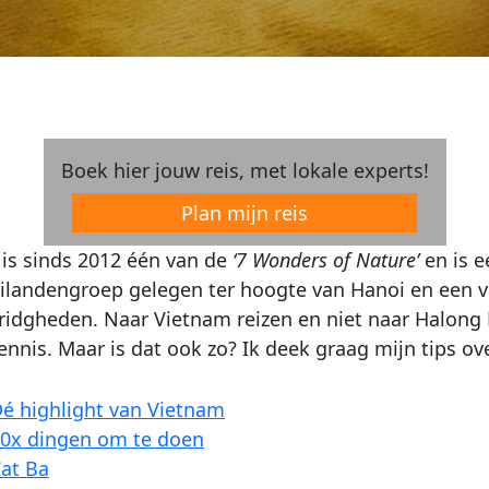
Boek hier jouw reis, met lokale experts!
Plan mijn reis
is sinds 2012 één van de
‘7 Wonders of Nature’
en is e
eilandengroep gelegen ter hoogte van Hanoi en een 
idgheden. Naar Vietnam reizen en niet naar Halong
ennis. Maar is dat ook zo? Ik deek graag mijn tips ov
é highlight van Vietnam
0x dingen om te doen
at Ba