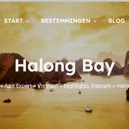
START
BESTEMMINGEN
BLOG
Halong Bay
Azië Expert
Vietnam
Highlights Vietnam
Halo