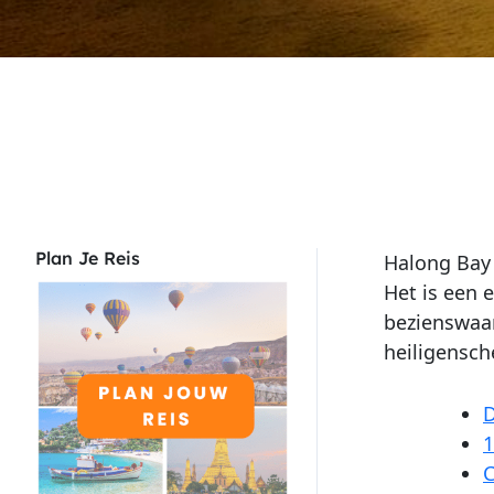
Plan Je Reis
Halong Bay 
Het is een 
bezienswaar
heiligensch
D
1
C