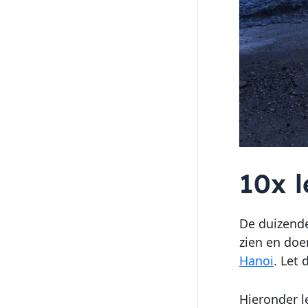
10x 
De duizende
zien en doe
Hanoi
. Let
Hieronder l