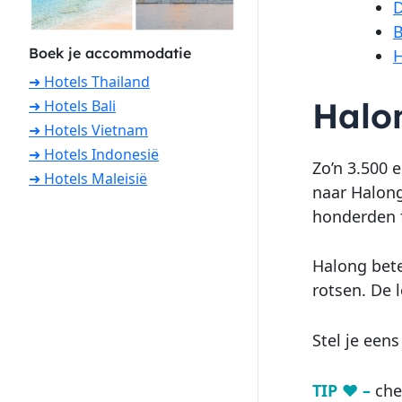
D
B
Boek je accommodatie
H
➜ Hotels Thailand
Halo
➜ Hotels Bali
➜ Hotels Vietnam
➜ Hotels Indonesië
Zo’n 3.500 
➜ Hotels Maleisië
naar Halong
honderden f
Halong bet
rotsen. De 
Stel je een
TIP ♥ –
che