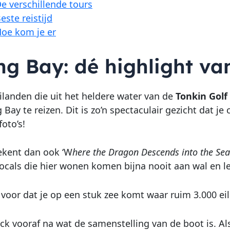
e verschillende tours
este reistijd
oe kom je er
ng Bay: dé highlight v
eilanden die uit het heldere water van de
Tonkin Golf
 Bay te reizen. Dit is zo’n spectaculair gezicht dat 
oto’s!
ekent dan ook ‘W
here the Dragon Descends into the Sea
locals die hier wonen komen bijna nooit aan wal en l
s voor dat je op een stuk zee komt waar ruim 3.000 eil
ck vooraf na wat de samenstelling van de boot is. Al