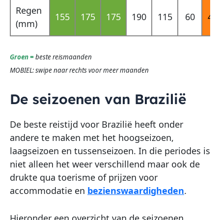
Regen
155
175
175
190
115
60
40
(mm)
Groen =
beste reismaanden
MOBIEL: swipe naar rechts voor meer maanden
De seizoenen van Brazilië
De beste reistijd voor Brazilië heeft onder
andere te maken met het hoogseizoen,
laagseizoen en tussenseizoen. In die periodes is
niet alleen het weer verschillend maar ook de
drukte qua toerisme of prijzen voor
accommodatie en
bezienswaardigheden
.
Hieronder een overzicht van de seizoenen.