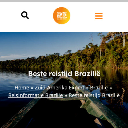
Ga
naar
de
inhoud
Beste reistijd Brazilië
Home
Zuid-Amerika Expert
Brazilië
Reisinformatie Brazilië
Beste reistijd Brazilië