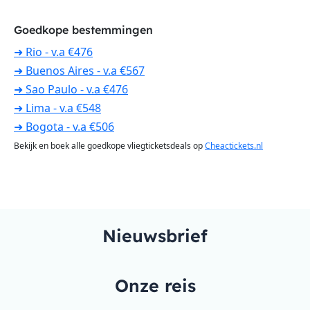
Goedkope bestemmingen
➜ Rio - v.a €476
➜ Buenos Aires - v.a €567
➜ Sao Paulo - v.a €476
➜ Lima - v.a €548
➜ Bogota - v.a €506
Bekijk en boek alle goedkope vliegticketsdeals op
Cheactickets.nl
Nieuwsbrief
Onze reis