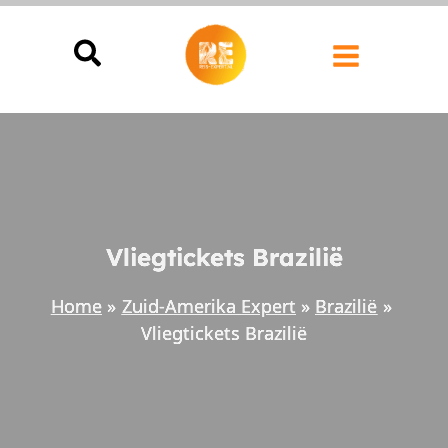
Ga
naar
de
inhoud
Vliegtickets Brazilië
Home
Zuid-Amerika Expert
Brazilië
Vliegtickets Brazilië