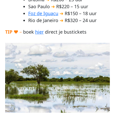
Sao Paulo
➜
R$220 – 15 uur
Foz de Iguacu
➜
R$150 – 18 uur
Rio de Janeiro
➜
R$320 – 24 uur
TIP
♥ –
boek
hier
direct je bustickets