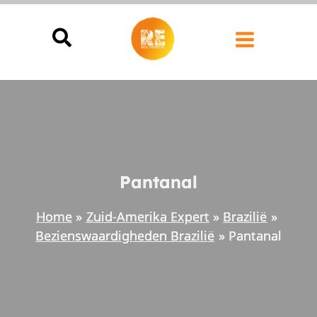
Ga
naar
de
inhoud
Pantanal
Home
Zuid-Amerika Expert
Brazilië
Bezienswaardigheden Brazilië
Pantanal