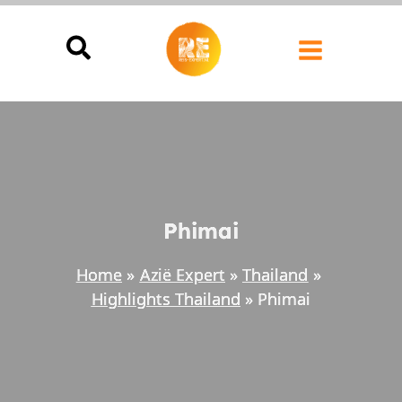
Ga
naar
de
inhoud
Phimai
Home
Azië Expert
Thailand
Highlights Thailand
Phimai