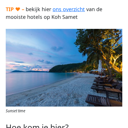
TIP ♥ –
bekijk hier
ons overzicht
van de
mooiste hotels op Koh Samet
Sunset time
Hoe kom je hier?