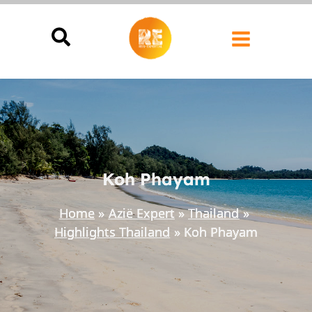
Ga
naar
de
inhoud
Koh Phayam
Home
Azië Expert
Thailand
Highlights Thailand
Koh Phayam