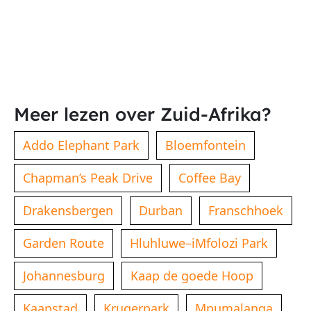
Meer lezen over Zuid-Afrika?
Addo Elephant Park
Bloemfontein
Chapman’s Peak Drive
Coffee Bay
Drakensbergen
Durban
Franschhoek
Garden Route
Hluhluwe–iMfolozi Park
Johannesburg
Kaap de goede Hoop
Kaapstad
Krugerpark
Mpumalanga