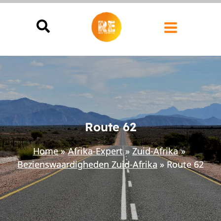
Ga
naar
de
inhoud
Route 62
Home
Afrika-Expert
Zuid-Afrika
Bezienswaardigheden Zuid-Afrika
Route 62