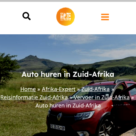
Ga
naar
de
inhoud
Auto huren in Zuid-Afrika
Home
Afrika-Expert
Zuid-Afrika
Reisinformatie Zuid-Afrika
Vervoer in Zuid-Afrika
Auto huren in Zuid-Afrika