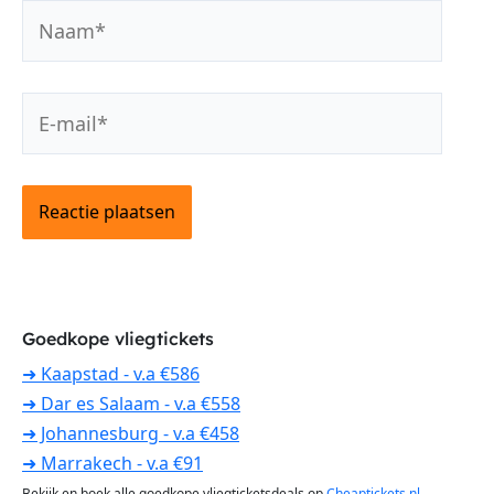
Naam*
E-
mail*
Goedkope vliegtickets
➜ Kaapstad - v.a €586
➜ Dar es Salaam - v.a €558
➜ Johannesburg - v.a €458
➜ Marrakech - v.a €91
Bekijk en boek alle goedkope vliegticketsdeals op
Cheaptickets.nl