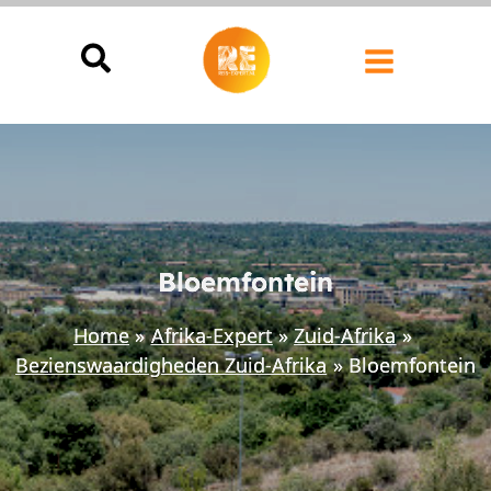
Ga
naar
de
inhoud
Bloemfontein
Home
Afrika-Expert
Zuid-Afrika
Bezienswaardigheden Zuid-Afrika
Bloemfontein