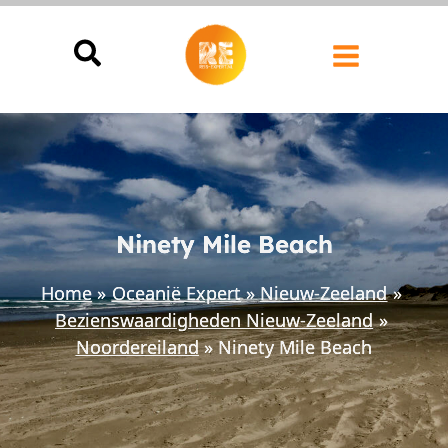
Ga
naar
de
inhoud
Ninety Mile Beach
Home
Oceanië Expert
Nieuw-Zeeland
Bezienswaardigheden Nieuw-Zeeland
Noordereiland
Ninety Mile Beach