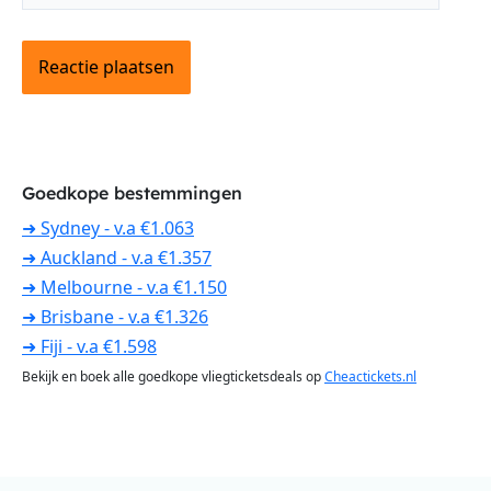
Goedkope bestemmingen
➜ Sydney - v.a €1.063
➜ Auckland - v.a €1.357
➜ Melbourne - v.a €1.150
➜ Brisbane - v.a €1.326
➜ Fiji - v.a €1.598
Bekijk en boek alle goedkope vliegticketsdeals op
Cheactickets.nl