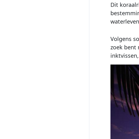
Dit koraal
bestemming
waterleven
Volgens so
zoek bent 
inktvissen,