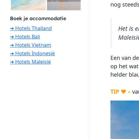
nog steeds
Boek je accommodatie
Het is 
➜ Hotels Thailand
➜ Hotels Bali
Maleisi
➜ Hotels Vietnam
➜ Hotels Indonesië
Een van de 
➜ Hotels Maleisië
op het wat
helder bla
TIP ♥ –
van