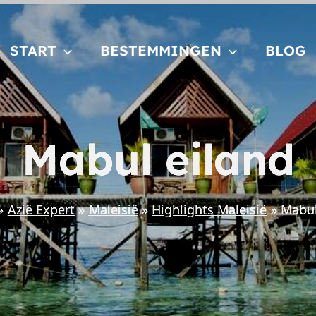
START
BESTEMMINGEN
BLOG
Mabul eiland
Azië Expert
Maleisië
Highlights Maleisië
Mabul