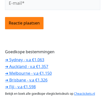
mail*
Goedkope bestemmingen
➜ Sydney - v.a €1.063
➜ Auckland - v.a €1.357
➜ Melbourne - v.a €1.150
➜ Brisbane - v.a €1.326
➜ Fiji - v.a €1.598
Bekijk en boek alle goedkope vliegticketsdeals op
Cheactickets.nl