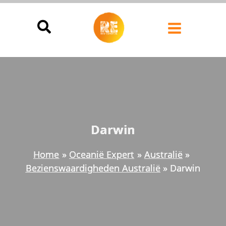
Ga
naar
de
inhoud
Darwin
Home
Oceanië Expert
Australië
Bezienswaardigheden Australië
Darwin