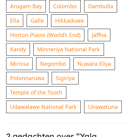
Arugam Bay
Colombo
Dambulla
Ella
Galle
Hikkaduwa
Horton Plains (World’s End)
Jaffna
Kandy
Minneriya National Park
Mirissa
Negombo
Nuwara Eliya
Polonnaruwa
Sigiriya
Temple of the Tooth
Udawalawe National Park
Unawatuna
2 gedachten over “Yala