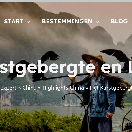
START
BESTEMMINGEN
BLOG
stgebergte en L
 Expert
China
Highlights China
Het Karstgebergte