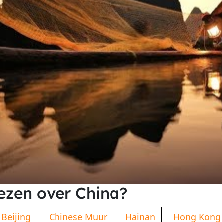
ezen over China?
Beijing
Chinese Muur
Hainan
Hong Kong