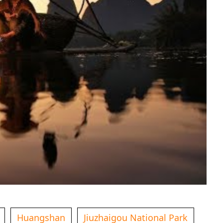
Huangshan
Jiuzhaigou National Park