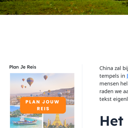
Plan Je Reis
China zal b
tempels in
mensen hela
raden we aa
tekst eigenl
Het