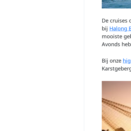
De cruises 
bij
Halong 
mooiste ge
Avonds heb 
Bij onze
hig
Karstgeberg