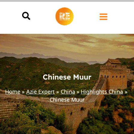
Ga
naar
de
inhoud
Chinese Muur
Home
Azië Expert
China
Highlights China
Chinese Muur