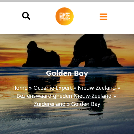
Ga
naar
de
inhoud
Golden Bay
Home
Oceanië Expert
Nieuw-Zeeland
Bezienswaardigheden Nieuw-Zeeland
Zuidereiland
Golden Bay