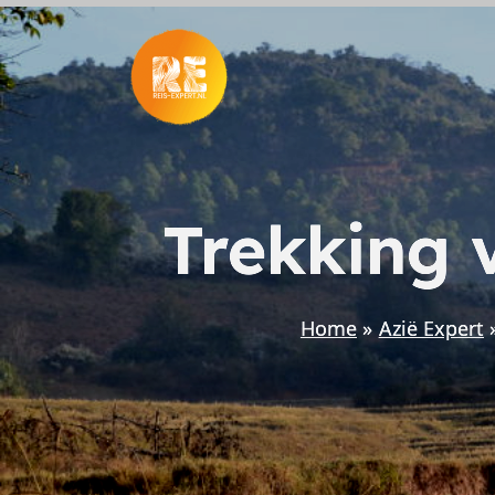
Ga
naar
de
inhoud
Trekking 
Home
Azië Expert