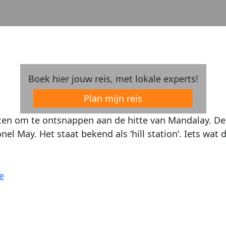
Boek hier jouw reis, met lokale experts!
Plan mijn reis
tten om te ontsnappen aan de hitte van Mandalay. D
el May. Het staat bekend als ‘hill station’. Iets wat 
e