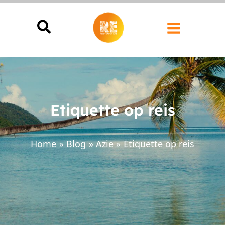
Ga
naar
de
inhoud
Etiquette op reis
Home
Blog
Azie
Etiquette op reis