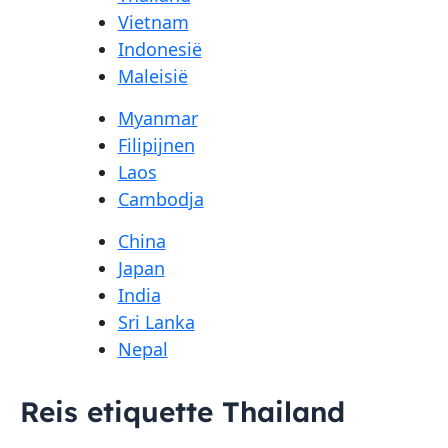
Vietnam
Indonesië
Maleisië
Myanmar
Filipijnen
Laos
Cambodja
China
Japan
India
Sri Lanka
Nepal
Reis etiquette Thailand