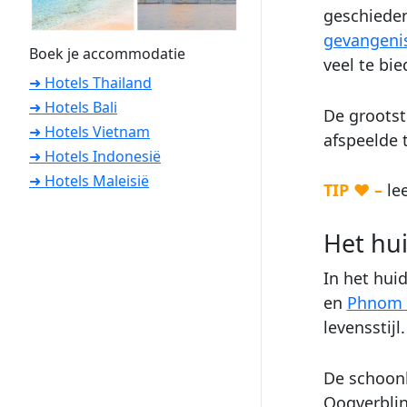
geschieden
gevangeni
Boek je accommodatie
veel te bie
➜ Hotels Thailand
➜ Hotels Bali
De grootst
➜ Hotels Vietnam
afspeelde t
➜ Hotels Indonesië
➜ Hotels Maleisië
TIP ♥ –
lee
Het hu
In het hui
en
Phnom 
levensstijl
De schoonh
Oogverblin