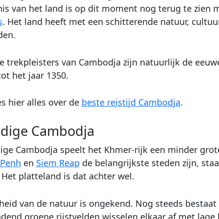
is van het land is op dit moment nog terug te zien 
s
. Het land heeft met een schitterende natuur, cultu
den.
e trekpleisters van Cambodja zijn natuurlijk de eeu
ot het jaar 1350.
s hier alles over de
beste reistijd Cambodja
.
idige Cambodja
dige Cambodja speelt het Khmer-rijk een minder grot
Penh
en
Siem Reap
de belangrijkste steden zijn, st
. Het platteland is dat achter wel.
eid van de natuur is ongekend. Nog steeds bestaat h
dend groene rijstvelden wisselen elkaar af met lage l