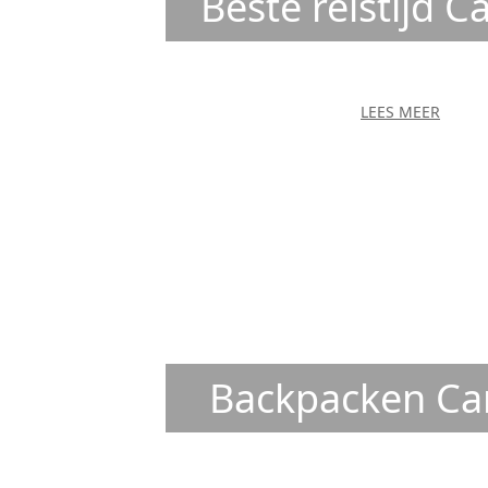
Beste reistijd 
LEES MEER
Backpacken C