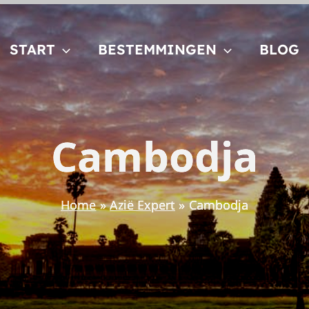
START
BESTEMMINGEN
BLOG
Cambodja
Home
Azië Expert
Cambodja