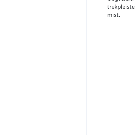
trekpleist
mist.