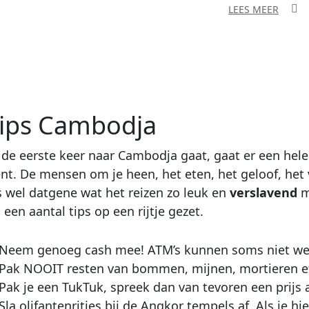
LEES MEER
Tips Cambodja
r de eerste keer naar Cambodja gaat, gaat er een hel
t. De mensen om je heen, het eten, het geloof, het v
s wel datgene wat het reizen zo leuk en
verslavend
m
een aantal tips op een rijtje gezet.
Neem genoeg cash mee! ATM’s kunnen soms niet we
Pak NOOIT resten van bommen, mijnen, mortieren etc
Pak je een TukTuk, spreek dan van tevoren een prijs a
Sla olifantenritjes bij de Angkor tempels af. Als je h