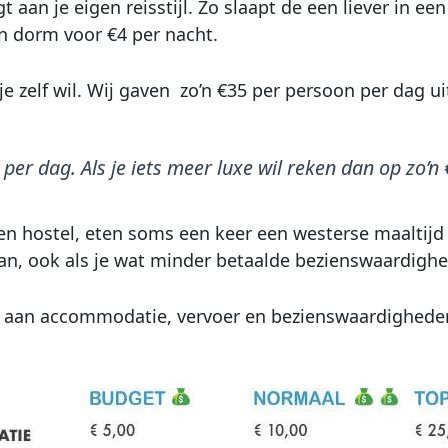
gt aan je eigen reisstijl. Zo slaapt de een liever in 
n dorm voor €4 per nacht.
e zelf wil. Wij gaven zo’n €35 per persoon per dag u
er dag. Als je iets meer luxe wil reken dan op zo’n
 hostel, eten soms een keer een westerse maaltijd 
an, ook als je wat minder betaalde bezienswaardigh
d aan accommodatie, vervoer en bezienswaardighede