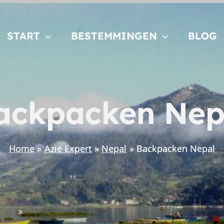
START
BESTEMMINGEN
BLOG
ackpacken Nep
Home
Azië Expert
Nepal
Backpacken Nepal