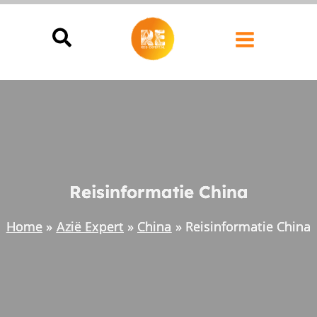
Ga
naar
de
inhoud
Reisinformatie China
Home
Azië Expert
China
Reisinformatie China