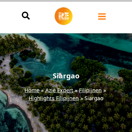
Ga
naar
de
inhoud
Siargao
Home
Azië Expert
Filipijnen
Highlights Filipijnen
Siargao