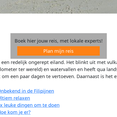
Boek hier jouw reis, met lokale experts!
Plan mijn reis
 een redelijk ongerept eiland. Het blinkt uit met vu
ilometer ter wereld) en watervallen en heeft qua lan
k om een paar dagen te vertoeven. Daarnaast is het ei
nbekend in de Filipijnen
ltiem relaxen
x leuke dingen om te doen
oe kom je er?