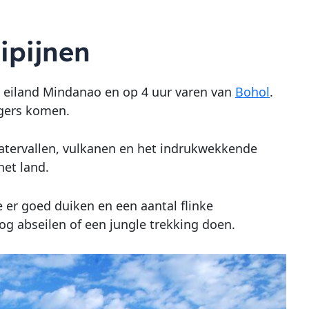
ipijnen
t eiland Mindanao en op 4 uur varen van
Bohol
.
igers komen.
tervallen, vulkanen en het indrukwekkende
het land.
e er goed duiken en een aantal flinke
g abseilen of een jungle trekking doen.