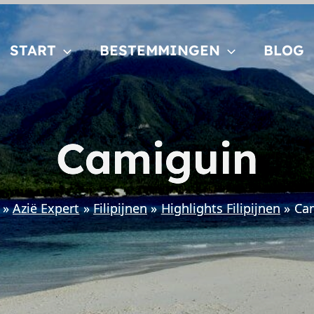
START
BESTEMMINGEN
BLOG
Camiguin
Azië Expert
Filipijnen
Highlights Filipijnen
Ca