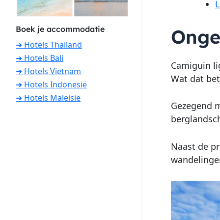
L
Boek je accommodatie
Onger
➜ Hotels Thailand
➜ Hotels Bali
Camiguin li
➜ Hotels Vietnam
Wat dat bet
➜ Hotels Indonesië
➜ Hotels Maleisië
Gezegend m
berglandsch
Naast de pr
wandelingen