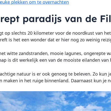
euke plekken om te overnachten
ept paradijs van de Fil
gt op slechts 20 kilometer voor de noordkust van he
reft is het een wonder dat er hier nog zo weinig reiz
et witte zandstranden, mooie lagunes, ongerepte wa
ap is dit werkelijk een van de mooiste eilanden van 
achtige natuur is er ook genoeg te beleven. Zo kun j
 maken in het ruige binnenland. Daarnaast kun je no