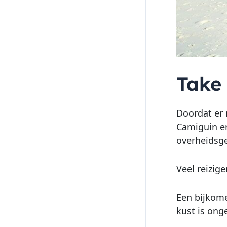
Take 
Doordat er 
Camiguin en
overheidsg
Veel reizige
Een bijkome
kust is ong