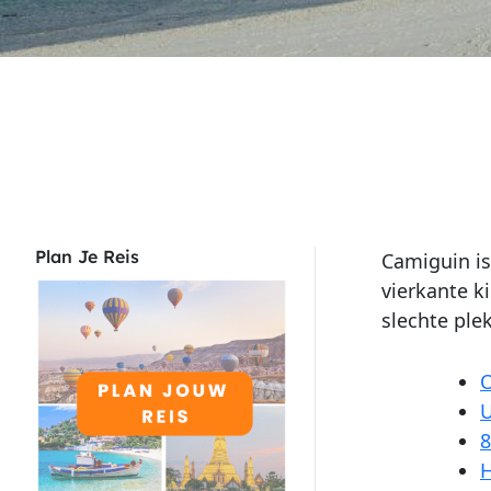
Plan Je Reis
Camiguin is
vierkante k
slechte ple
O
U
8
H