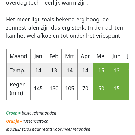
overdag toch heerlijk warm zijn.
Het meer ligt zoals bekend erg hoog, de
zonnestralen zijn dus erg sterk. In de nachten
kan het wel afkoelen tot onder het vriespunt.
Maand
Jan
Feb
Mrt
Apr
Mei
Jun
Jul
Temp.
14
13
14
14
15
13
13
Regen
145
130
105
70
50
15
5
(mm)
Groen =
beste reismaanden
Oranje =
tussenseizoen
MOBIEL: scroll naar rechts voor meer maanden