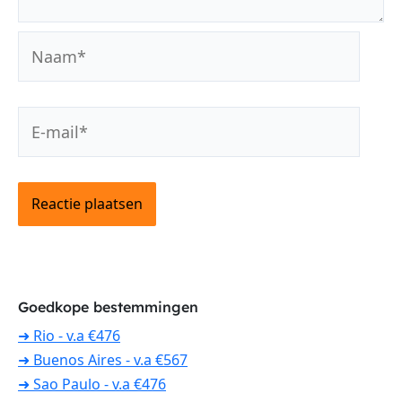
Naam*
E-
mail*
Goedkope bestemmingen
➜ Rio - v.a €476
➜ Buenos Aires - v.a €567
➜ Sao Paulo - v.a €476