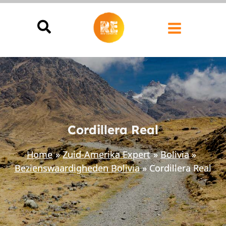
Ga
naar
de
inhoud
Cordillera Real
Home
Zuid-Amerika Expert
Bolivia
Bezienswaardigheden Bolivia
Cordillera Real