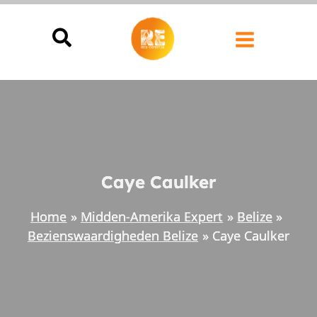
Ga
naar
de
inhoud
Caye Caulker
Home
Midden-Amerika Expert
Belize
Bezienswaardigheden Belize
Caye Caulker