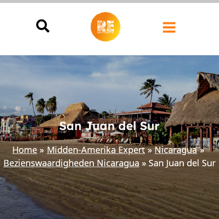
Ga
naar
de
inhoud
San Juan del Sur
Home
Midden-Amerika Expert
Nicaragua
Bezienswaardigheden Nicaragua
San Juan del Sur