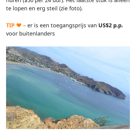
huren ($30 per 24 uur). Het laatste stuk is alleen
te lopen en erg steil (zie foto).
TIP ♥ –
er is een toegangsprijs van
US$2 p.p.
voor buitenlanders