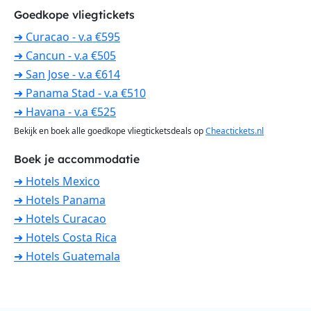
Goedkope vliegtickets
➜ Curacao - v.a €595
➜ Cancun - v.a €505
➜ San Jose - v.a €614
➜ Panama Stad - v.a €510
➜ Havana - v.a €525
Bekijk en boek alle goedkope vliegticketsdeals op
Cheactickets.nl
Boek je accommodatie
➜ Hotels Mexico
➜ Hotels Panama
➜ Hotels Curacao
➜ Hotels Costa Rica
➜ Hotels Guatemala