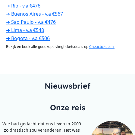
➜ Rio - v.a €476
➜ Buenos Aires - v.a €567
➜ Sao Paulo - v.a €476
➜ Lima - v.a €548
➜ Bogota - v.a €506
Bekijk en boek alle goedkope vliegticketsdeals op
Cheactickets.nl
Nieuwsbrief
Onze reis
Wie had gedacht dat ons leven in 2009
zo drastisch zou veranderen. Het was