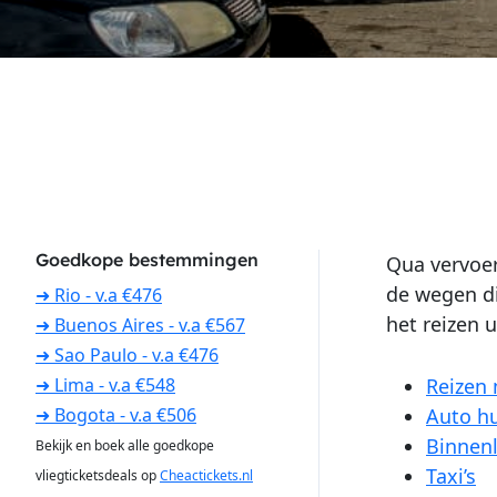
Goedkope bestemmingen
Qua vervoer
de wegen di
➜ Rio - v.a €476
het reizen u
➜ Buenos Aires - v.a €567
➜ Sao Paulo - v.a €476
Reizen
➜ Lima - v.a €548
Auto h
➜ Bogota - v.a €506
Binnen
Bekijk en boek alle goedkope
Taxi’s
vliegticketsdeals op
Cheactickets.nl