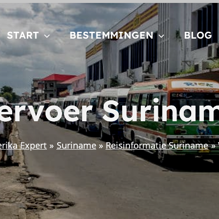
START
BESTEMMINGEN
BLOG
ervoer Surina
rika Expert
Suriname
Reisinformatie Suriname