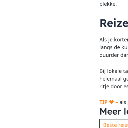
plekke.
Reize
Als je korte
langs de ku
duurder da
Bij lokale 
helemaal ge
ritje door e
TIP ♥ –
als 
Meer l
Beste reis