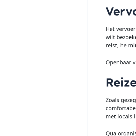
Verv
Het vervoer
wilt bezoe
reist, he mi
Openbaar ver
Reiz
Zoals gezeg
comfortabel
met locals i
Qua organis