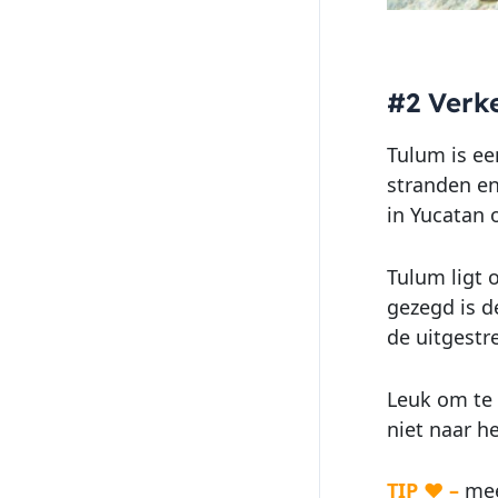
#2 Verk
Tulum is ee
stranden en
in Yucatan 
Tulum ligt 
gezegd is d
de uitgestr
Leuk om te 
niet naar h
TIP ♥ –
mee