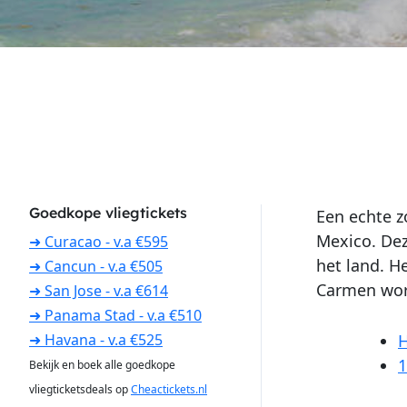
Goedkope vliegtickets
Een echte z
Mexico. Dez
➜ Curacao - v.a €595
het land. H
➜ Cancun - v.a €505
Carmen word
➜ San Jose - v.a €614
➜ Panama Stad - v.a €510
H
➜ Havana - v.a €525
1
Bekijk en boek alle goedkope
vliegticketsdeals op
Cheactickets.nl