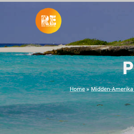
Ga
naar
de
inhoud
P
Home
Midden-Amerika 