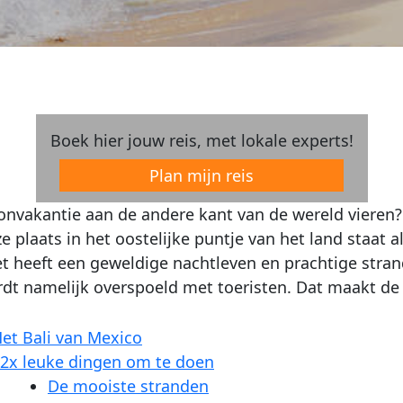
Boek hier jouw reis, met lokale experts!
Plan mijn reis
onvakantie aan de andere kant van de wereld vieren? 
e plaats in het oostelijke puntje van het land staa
et heeft een geweldige nachtleven en prachtige stran
t namelijk overspoeld met toeristen. Dat maakt de e
et Bali van Mexico
2x leuke dingen om te doen
De mooiste stranden