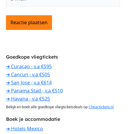
mail*
Goedkope vliegtickets
➜ Curacao - v.a €595
➜ Cancun - v.a €505
➜ San Jose - v.a €614
➜ Panama Stad - v.a €510
➜ Havana - v.a €525
Bekijk en boek alle goedkope vliegticketsdeals op
Cheactickets.nl
Boek je accommodatie
➜ Hotels Mexico